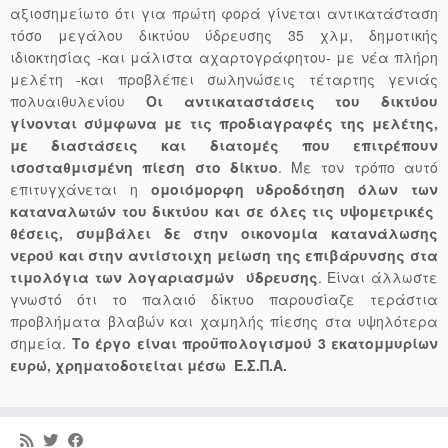
αξιοσημείωτο ότι για πρώτη φορά γίνεται αντικατάσταση
τόσο μεγάλου δικτύου ύδρευσης 35 χλμ, δημοτικής
ιδιοκτησίας -και μάλιστα αχαρτογράφητου- με νέα πλήρη
μελέτη -και προβλέπει σωληνώσεις τέταρτης γενιάς
πολυαιθυλενίου
Οι αντικαταστάσεις του δικτύου
γίνονται σύμφωνα με τις προδιαγραφές της μελέτης,
με διαστάσεις και διατομές που επιτρέπουν
ισοσταθμισμένη πίεση στο δίκτυο
. Με τον τρόπο αυτό
επιτυγχάνεται η
ομοιόμορφη υδροδότηση όλων των
καταναλωτών του δικτύου και σε όλες τις υψομετρικές
θέσεις, συμβάλει δε στην οικονομία κατανάλωσης
νερού και στην αντίστοιχη μείωση της επιβάρυνσης στα
τιμολόγια των λογαριασμών ύδρευσης
. Είναι άλλωστε
γνωστό ότι το παλαιό δίκτυο παρουσίαζε τεράστια
προβλήματα βλαβών και χαμηλής πίεσης στα υψηλότερα
σημεία.
Το έργο είναι προϋπολογισμού 3 εκατομμυρίων
ευρώ, χρηματοδοτείται μέσω Ε.Σ.Π.Α.