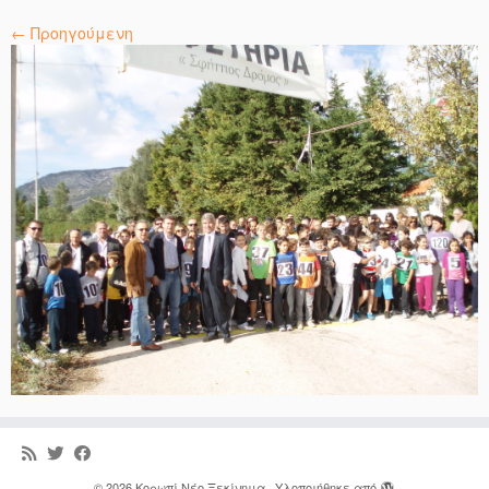
← Προηγούμενη
·
© 2026
Κορωπί Νέο Ξεκίνημα
·
Υλοποιήθηκε από
·