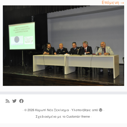
Επόμενη →
·
© 2026
Κορωπί Νέο Ξεκίνημα
·
Υλοποιήθηκε από
·
Σχεδιασμένο με το
Customizr theme
·