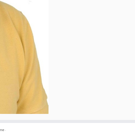
eme
·