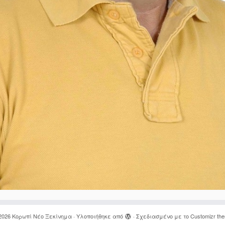
2026
Κορωπί Νέο Ξεκίνημα
·
Υλοποιήθηκε από
·
Σχεδιασμένο με το
Customizr th